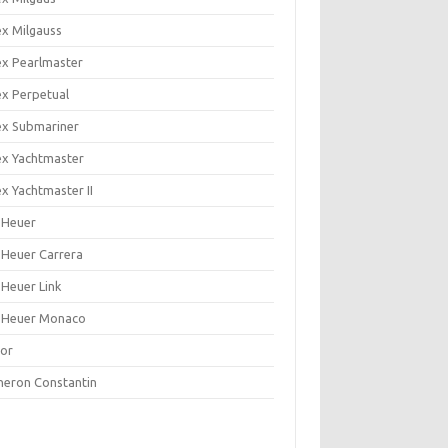
ex Milgauss
ex Pearlmaster
ex Perpetual
ex Submariner
ex Yachtmaster
x Yachtmaster II
 Heuer
 Heuer Carrera
 Heuer Link
 Heuer Monaco
or
heron Constantin