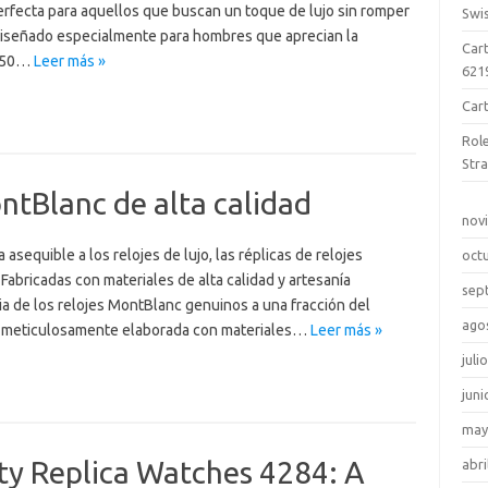
erfecta para aquellos que buscan un toque de lujo sin romper
Swi
 diseñado especialmente para hombres que aprecian la
Cart
e 50…
Leer más »
621
Car
Rol
Str
ntBlanc de alta calidad
nov
asequible a los relojes de lujo, las réplicas de relojes
oct
abricadas con materiales de alta calidad y artesanía
sep
ia de los relojes MontBlanc genuinos a una fracción del
ago
tá meticulosamente elaborada con materiales…
Leer más »
juli
juni
may
ty Replica Watches 4284: A
abri