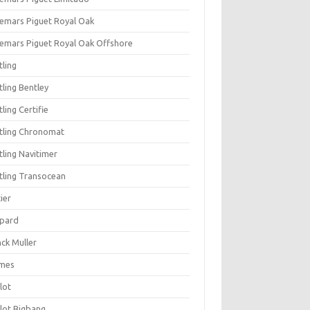
emars Piguet Royal Oak
emars Piguet Royal Oak Offshore
tling
tling Bentley
tling Certifie
itling Chronomat
tling Navitimer
itling Transocean
ier
pard
nck Muller
mes
lot
lot Bigbang