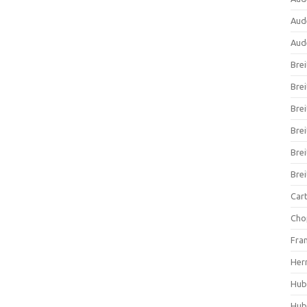
Aud
Aud
Brei
Brei
Brei
Bre
Brei
Bre
Cart
Cho
Fra
Her
Hub
Hub