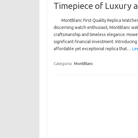
Timepiece of Luxury a
MontBlanc First Quality Replica Watches
discerning watch enthusiast, MontBlanc w
craftsmanship and timeless elegance. Howev
significant financial investment. Introducin
affordable yet exceptional replica that…
Le
Categoría:
MontBlanc