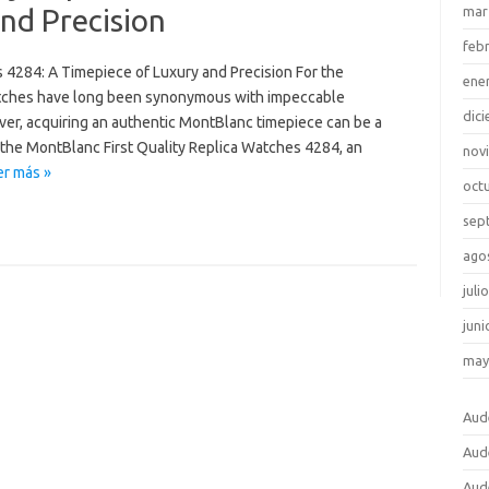
nd Precision
mar
feb
 4284: A Timepiece of Luxury and Precision For the
ene
atches have long been synonymous with impeccable
dic
er, acquiring an authentic MontBlanc timepiece can be a
g the MontBlanc First Quality Replica Watches 4284, an
nov
er más »
oct
sep
ago
juli
juni
may
Aud
Aud
Aud