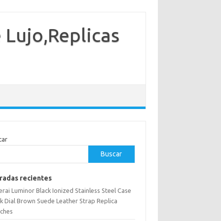
e Lujo,Replicas
car
Buscar
radas recientes
rai Luminor Black Ionized Stainless Steel Case
ck Dial Brown Suede Leather Strap Replica
ches