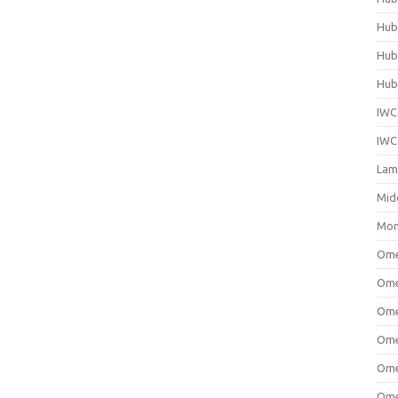
Hub
Hub
Hubl
IWC
IWC
Lam
Mid
Mon
Om
Ome
Ome
Ome
Ome
Ome