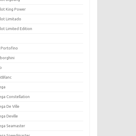
lot King Power
lot Limitado
ot Limited Edition
 Portofino
borghini
o
tBlanc
ega
ga Constellation
ga De Ville
ga Deville
ga Seamaster
ga Speedmaster