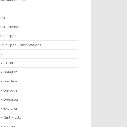
s
erai
erai Luminor
ek Philippe
ek Philippe Complications
ex
x Cellini
ex Datejust
ex Daydate
ex Daytona
ex Deepsea
ex Explorer
ex Gmt Master
ex Milgaus