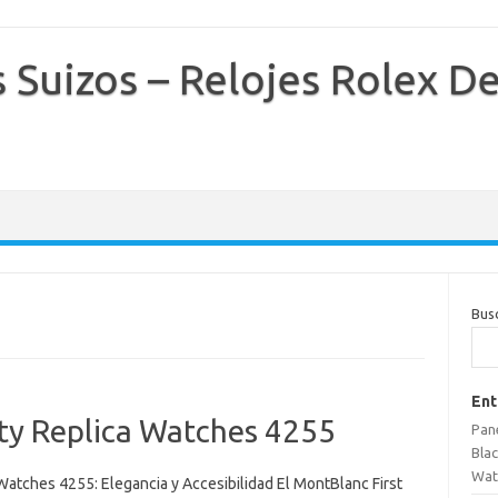
s Suizos – Relojes Rolex D
Bus
Ent
ity Replica Watches 4255
Pane
Bla
Wat
 Watches 4255: Elegancia y Accesibilidad El MontBlanc First