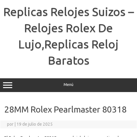
Saltar
al
Replicas Relojes Suizos –
contenido
Relojes Rolex De
Lujo,Replicas Reloj
Baratos
Menú
28MM Rolex Pearlmaster 80318
por
|
19 de julio de 2025