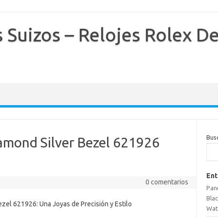
s Suizos – Relojes Rolex D
Bus
iamond Silver Bezel 621926
Ent
0 comentarios
Pane
Bla
ezel 621926: Una Joyas de Precisión y Estilo
Wat