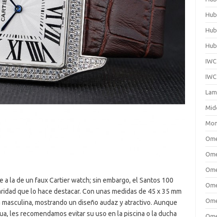
Hub
Hub
Hubl
IWC
IWC
Lam
Mid
Mon
Om
Ome
Ome
e a la de un faux Cartier watch; sin embargo, el Santos 100
Ome
aridad que lo hace destacar. Con unas medidas de 45 x 35 mm
Ome
a masculina, mostrando un diseño audaz y atractivo. Aunque
ua, les recomendamos evitar su uso en la piscina o la ducha
Ome