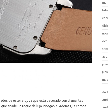
mar
feb
ene
dic
nov
oct
sep
ago
juli
juni
may
Aud
Aud
ados de este reloj, ya que está decorado con diamantes
lo que añade un toque de lujo innegable. Además, la corona
Aud