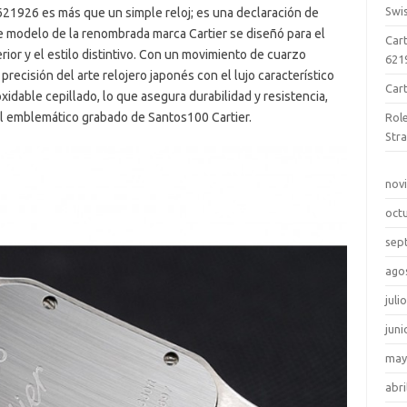
Swi
621926 es más que un simple reloj; es una declaración de
te modelo de la renombrada marca Cartier se diseñó para el
Cart
ior y el estilo distintivo. Con un movimiento de cuarzo
621
precisión del arte relojero japonés con el lujo característico
Car
oxidable cepillado, lo que asegura durabilidad y resistencia,
el emblemático grabado de Santos100 Cartier.
Rol
Str
nov
oct
sep
ago
juli
juni
may
abri