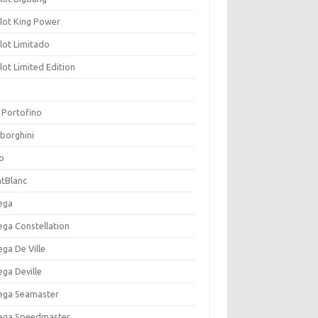
lot King Power
lot Limitado
ot Limited Edition
 Portofino
borghini
o
tBlanc
ega
ga Constellation
ga De Ville
ga Deville
ga Seamaster
ga Speedmaster