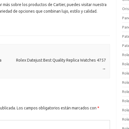
r más sobre los productos de Cartier, puedes visitar nuestra
Ori
riedad de opciones que combinan lujo, estilo y calidad.
Pan
Pan
Pat
Pat
Rol
a
Rolex Datejust Best Quality Replica Watches 4757
Role
→
Rol
Rol
Rol
Rol
ublicada.
Los campos obligatorios están marcados con
*
Rol
Rol
Rol