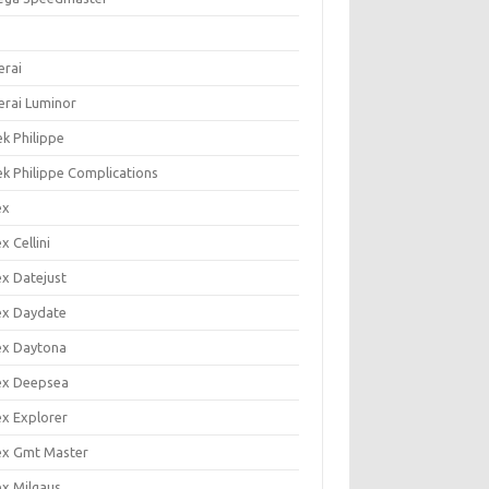
s
erai
erai Luminor
ek Philippe
ek Philippe Complications
ex
x Cellini
ex Datejust
ex Daydate
ex Daytona
ex Deepsea
ex Explorer
ex Gmt Master
ex Milgaus