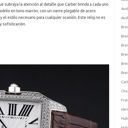
ue subraya la atención al detalle que Cartier brinda a cada uno
Aud
odrilo en tono marrón, con un cierre plegable de acero
 el estilo necesario para cualquier ocasión. Este reloj no es
Aud
 sofisticación.
Brei
Brei
Brei
Bre
Brei
Bre
Cart
Cho
Fra
Her
Hub
Hub