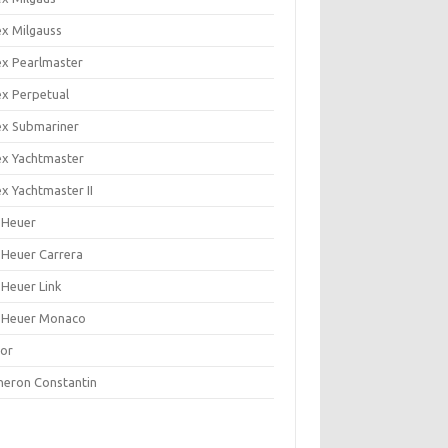
ex Milgauss
ex Pearlmaster
ex Perpetual
ex Submariner
ex Yachtmaster
x Yachtmaster II
 Heuer
 Heuer Carrera
 Heuer Link
 Heuer Monaco
or
heron Constantin