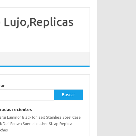
e Lujo,Replicas
car
Buscar
radas recientes
rai Luminor Black Ionized Stainless Steel Case
ck Dial Brown Suede Leather Strap Replica
ches