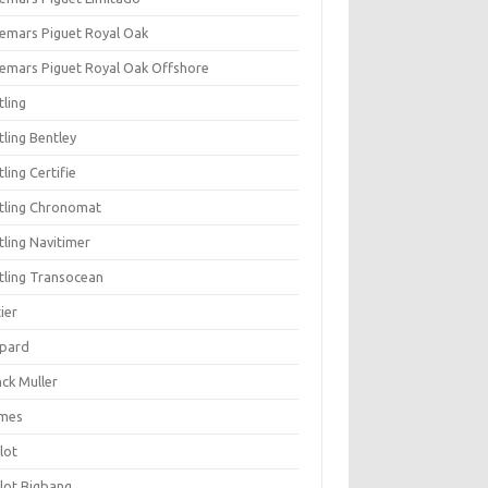
emars Piguet Royal Oak
emars Piguet Royal Oak Offshore
tling
tling Bentley
tling Certifie
itling Chronomat
tling Navitimer
itling Transocean
ier
pard
nck Muller
mes
lot
lot Bigbang