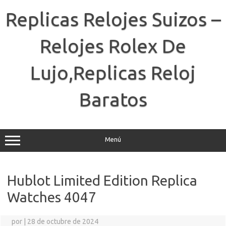
Saltar
al
Replicas Relojes Suizos –
contenido
Relojes Rolex De
Lujo,Replicas Reloj
Baratos
Menú
Hublot Limited Edition Replica
Watches 4047
por
|
28 de octubre de 2024