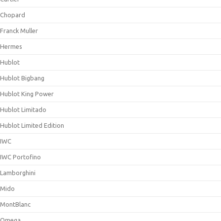
Chopard
Franck Muller
Hermes
Hublot
Hublot Bigbang
Hublot King Power
Hublot Limitado
Hublot Limited Edition
IWC
IWC Portofino
Lamborghini
Mido
MontBlanc
Omega